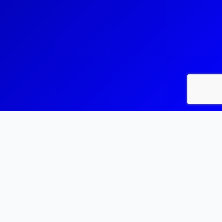
NOTRE MISSIOИ
INFIИITE est un fonds de dotation, créé en 2023
par l’entrepreneur engagé
Alexandre Mars
.
Cette initiative a pour mission de favoriser la
réussite d’étudiants talentueux issus de milieux